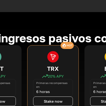
ingresos pasivos co
HOT
T
TRX
APY
20
% APY
mpensas
Primeras recompensas
Primeras
en
en
6 horas
6 hora
now
Stake now
St