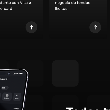
nstante con Visa и
negocio de fondos
ercard
ilícitos