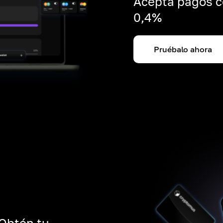
Acepta pagos c
0,4%
Pruébalo ahora
 Obtén tu