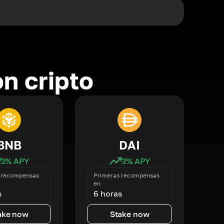
n cripto
BNB
DAI
3
% APY
3
% APY
 recompensas
Primeras recompensas
en
s
6 horas
ake now
Stake now