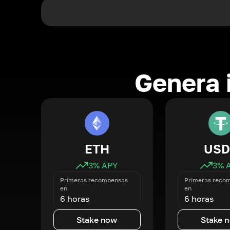
Genera 
ETH
USD
3
% APY
3
% 
Primeras recompensas
Primeras reco
en
en
6 horas
6 horas
Stake now
Stake 