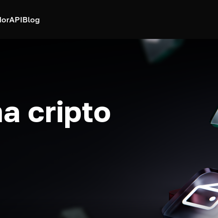
dor
API
Blog
a cripto