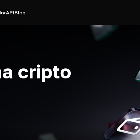
dor
API
Blog
a cripto