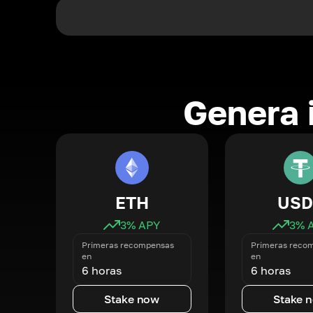
Genera 
ETH
USD
3
% APY
3
% 
Primeras recompensas
Primeras reco
en
en
6 horas
6 horas
Stake now
Stake 