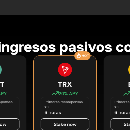
ingresos pasivos co
HOT
T
TRX
APY
20
% APY
mpensas
Primeras recompensas
Primeras
en
en
6 horas
6 hora
now
Stake now
St