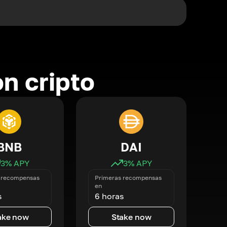
n cripto
BNB
DAI
3
% APY
3
% APY
 recompensas
Primeras recompensas
en
s
6 horas
ake now
Stake now