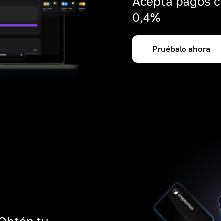
Acepta pagos c
0,4%
Pruébalo ahora
 Obtén tu