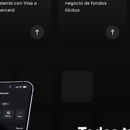
nstante con Visa и
negocio de fondos
ercard
ilícitos