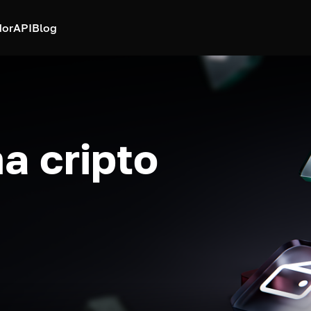
dor
API
Blog
a cripto