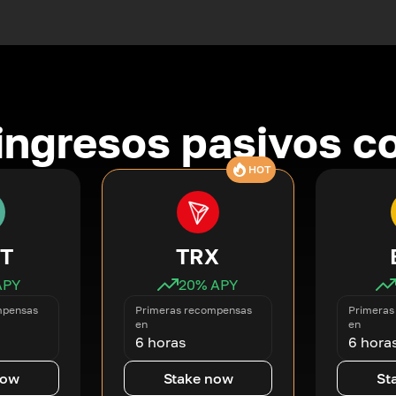
ingresos pasivos co
HOT
T
TRX
APY
20
% APY
mpensas
Primeras recompensas
Primeras
en
en
6 horas
6 hora
now
Stake now
St