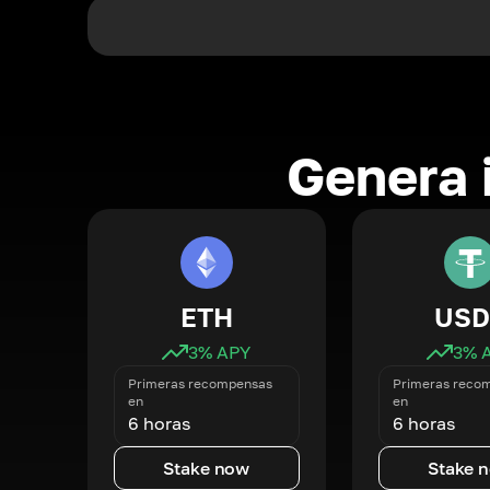
Genera 
ETH
USD
3
% APY
3
% 
Primeras recompensas
Primeras reco
en
en
6 horas
6 horas
Stake now
Stake 