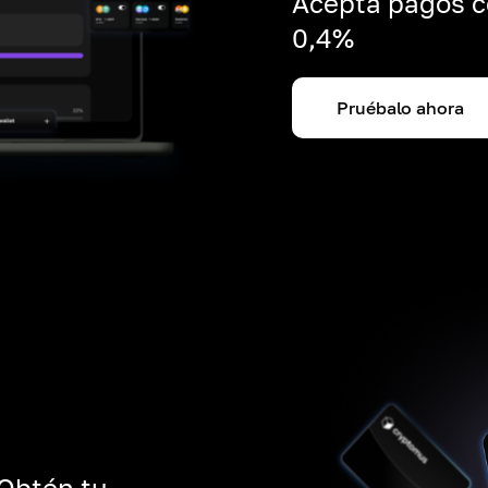
Acepta pagos c
0,4%
Pruébalo ahora
 Obtén tu