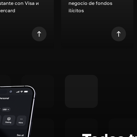
nstante con Visa и
negocio de fondos
ercard
ilícitos