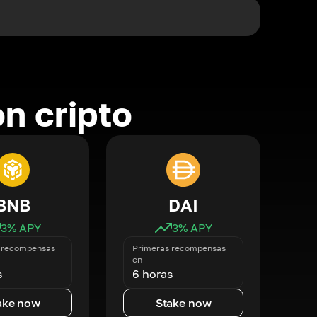
n cripto
BNB
DAI
3
% APY
3
% APY
 recompensas
Primeras recompensas
en
s
6 horas
ake now
Stake now