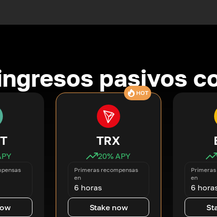
ingresos pasivos co
HOT
T
TRX
APY
20
% APY
mpensas
Primeras recompensas
Primeras
en
en
6 horas
6 hora
now
Stake now
St