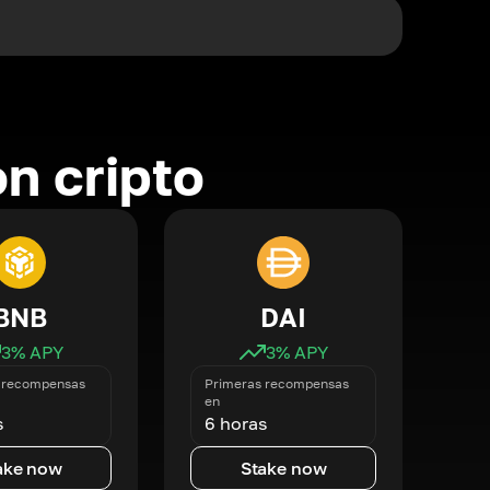
n cripto
BNB
DAI
3
% APY
3
% APY
 recompensas
Primeras recompensas
en
s
6 horas
ake now
Stake now