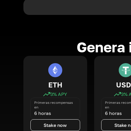
Genera 
ETH
USD
3
% APY
3
% 
Primeras recompensas
Primeras reco
en
en
6 horas
6 horas
Stake now
Stake 