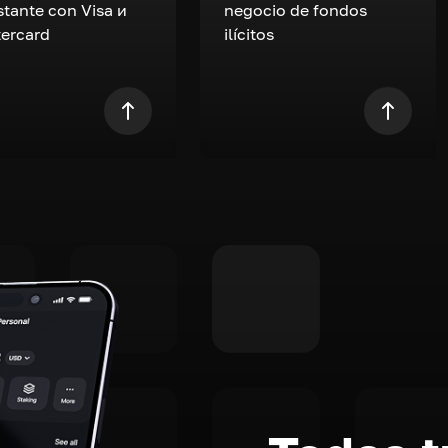
nstante con Visa и
negocio de fondos
ercard
ilícitos