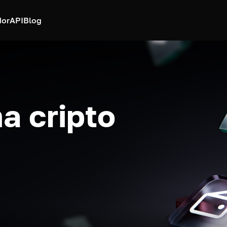
dor
API
Blog
a cripto