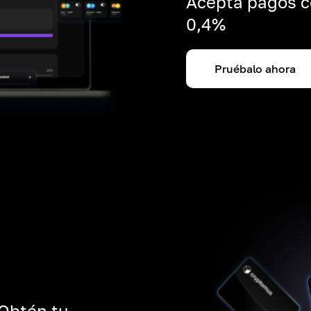
Acepta pagos c
0,4%
Pruébalo ahora
 Obtén tu