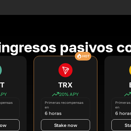
ingresos pasivos co
HOT
T
TRX
APY
20
% APY
mpensas
Primeras recompensas
Primeras
en
en
6 horas
6 hora
now
Stake now
St