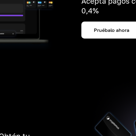
Acepta pagos c
0,4%
Pruébalo ahora
 Obtén tu