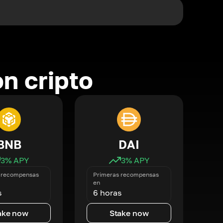
n cripto
BNB
DAI
3
% APY
3
% APY
 recompensas
Primeras recompensas
en
s
6 horas
ake now
Stake now