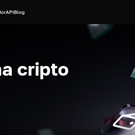
dor
API
Blog
a cripto