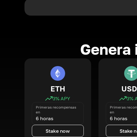
Genera 
ETH
USD
3
% APY
3
% 
Primeras recompensas
Primeras reco
en
en
6 horas
6 horas
Stake now
Stake 