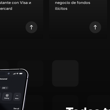
nstante con Visa и
negocio de fondos
ercard
ilícitos