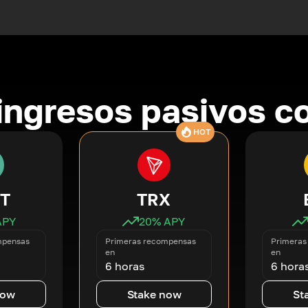
ingresos pasivos co
HOT
T
TRX
APY
20
% APY
mpensas
Primeras recompensas
Primeras
en
en
6 horas
6 hora
now
Stake now
St