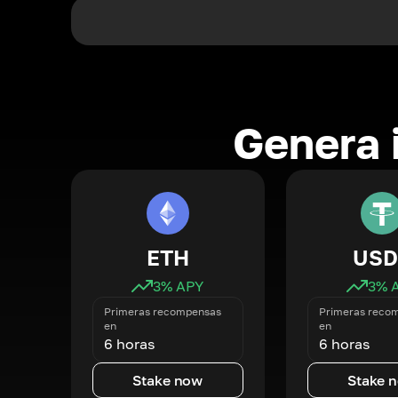
Genera 
ETH
USD
3
% APY
3
% 
Primeras recompensas
Primeras reco
en
en
6 horas
6 horas
Stake now
Stake 