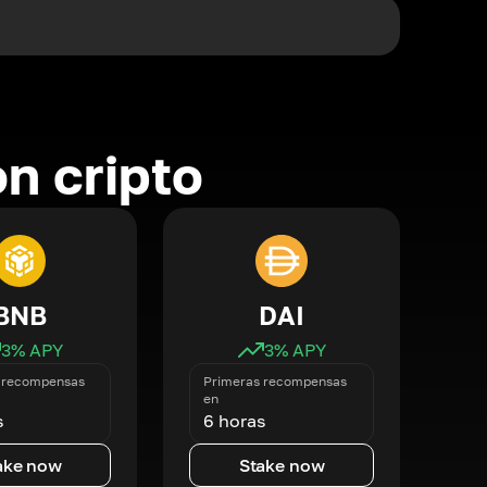
n cripto
BNB
DAI
3
% APY
3
% APY
 recompensas
Primeras recompensas
en
s
6 horas
ake now
Stake now