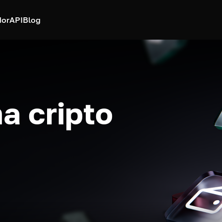
dor
API
Blog
a cripto