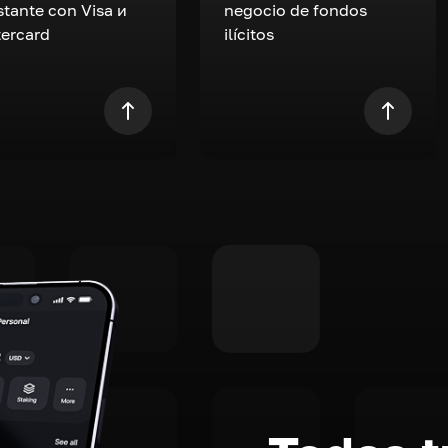
nstante con Visa и
negocio de fondos
ercard
ilícitos