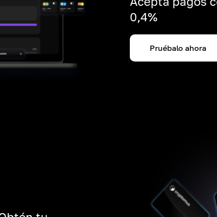
Acepta pagos c
0,4%
Pruébalo ahora
 Obtén tu