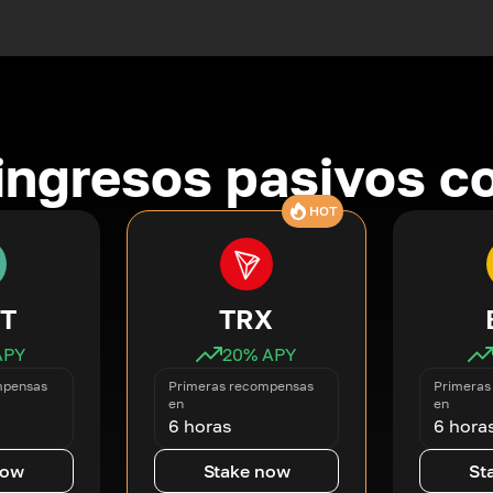
ingresos pasivos co
HOT
T
TRX
APY
20
% APY
mpensas
Primeras recompensas
Primeras
en
en
6 horas
6 hora
now
Stake now
St