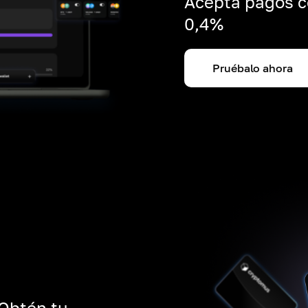
Acepta pagos c
0,4%
Pruébalo ahora
 Obtén tu