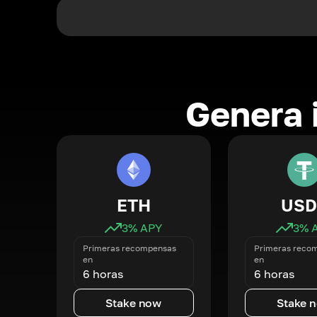
Genera 
ETH
USD
3
% APY
3
% 
Primeras recompensas
Primeras reco
en
en
6 horas
6 horas
Stake now
Stake 