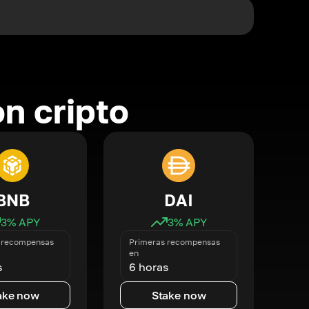
n cripto
BNB
DAI
3
% APY
3
% APY
 recompensas
Primeras recompensas
en
s
6 horas
ake now
Stake now