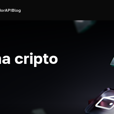
dor
API
Blog
a cripto