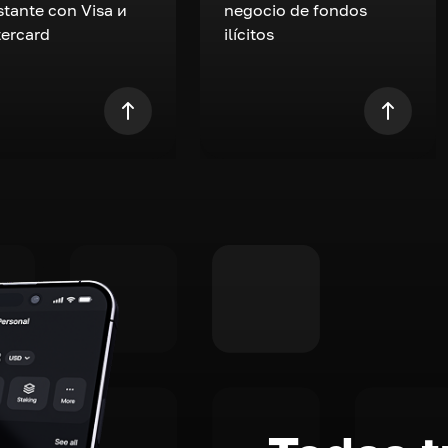
nstante con Visa и
negocio de fondos
ercard
ilícitos