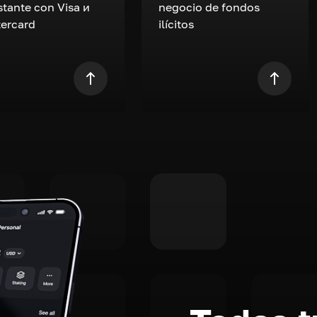
nstante con Visa и
negocio de fondos
ercard
ilícitos