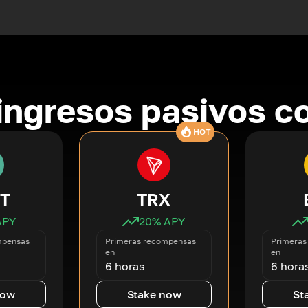
ingresos pasivos co
HOT
T
TRX
APY
20
% APY
mpensas
Primeras recompensas
Primeras
en
en
6 horas
6 hora
now
Stake now
St