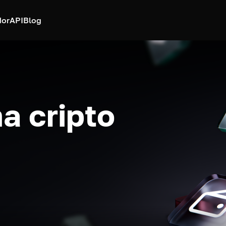
dor
API
Blog
a cripto