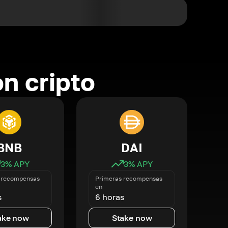
n cripto
BNB
DAI
3
% APY
3
% APY
 recompensas
Primeras recompensas
en
s
6 horas
ake now
Stake now