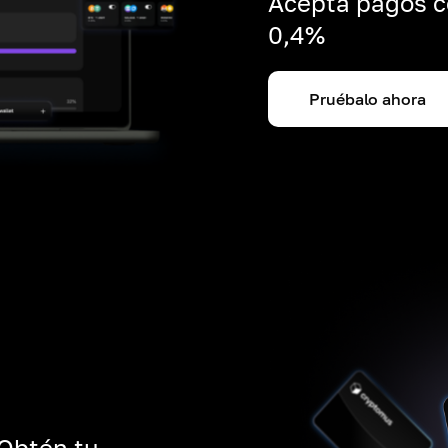
Acepta pagos c
0,4%
Pruébalo ahora
 Obtén tu