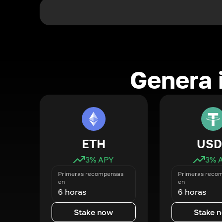
Genera 
ETH
USD
3
% APY
3
% 
Primeras recompensas
Primeras reco
en
en
6 horas
6 horas
Stake now
Stake 