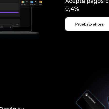
Acepta pagos c
0,4%
Pruébalo ahora
 Obtén tu