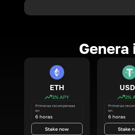
Genera 
ETH
USD
3
% APY
3
% 
Primeras recompensas
Primeras reco
en
en
6 horas
6 horas
Stake now
Stake 