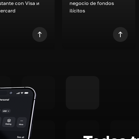
nstante con Visa и
negocio de fondos
ercard
ilícitos