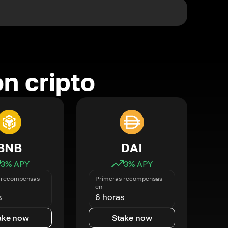
n cripto
BNB
DAI
3
% APY
3
% APY
 recompensas
Primeras recompensas
en
s
6 horas
ake now
Stake now