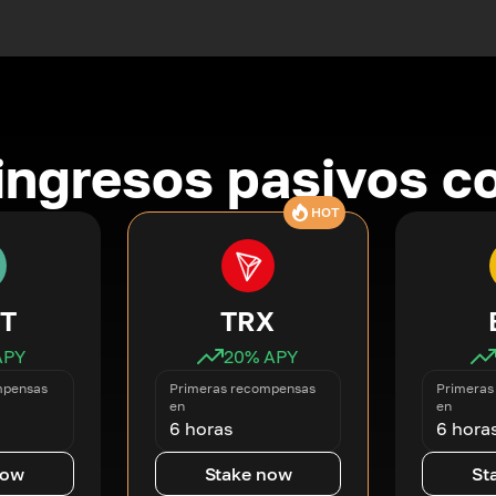
ingresos pasivos co
HOT
T
TRX
APY
20
% APY
mpensas
Primeras recompensas
Primeras
en
en
6 horas
6 hora
now
Stake now
St