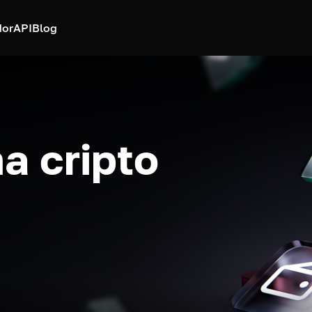
dor
API
Blog
a cripto