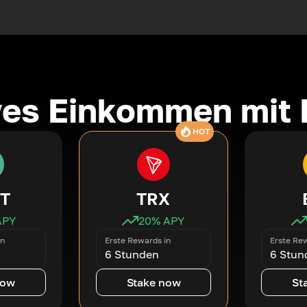
ves Einkommen mit 
HOT
T
TRX
APY
20
% APY
in
Erste Rewards in
Erste Rew
6 Stunden
6 Stun
now
Stake now
St