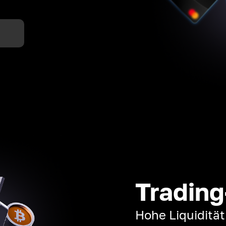
n
Trading
Hohe Liquiditä