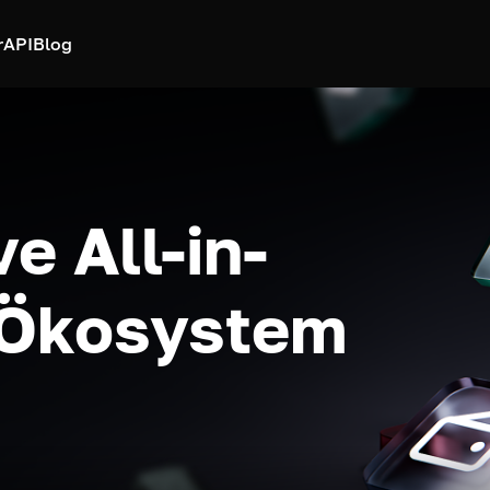
r
API
Blog
e All-in-
-Ökosystem