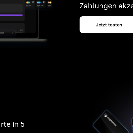
Zahlungen akze
Jetzt testen
rte in 5