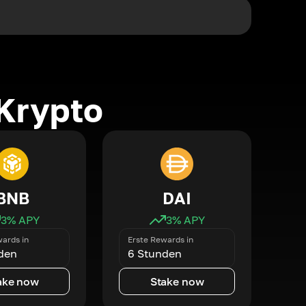
Krypto
BNB
DAI
3
% APY
3
% APY
ards in
Erste Rewards in
den
6 Stunden
ake now
Stake now