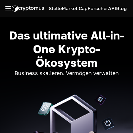
Stelle
Market Cap
Forscher
API
Blog
Das ultimative All-in-
One Krypto-
Ökosystem
Business skalieren. Vermögen verwalten