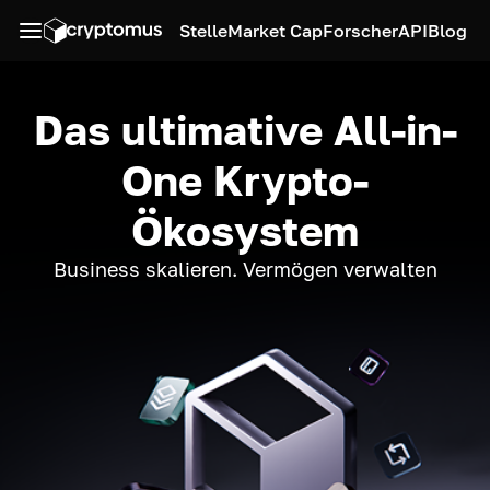
Stelle
Market Cap
Forscher
API
Blog
Das ultimative All-in-
One Krypto-
Ökosystem
Business skalieren. Vermögen verwalten