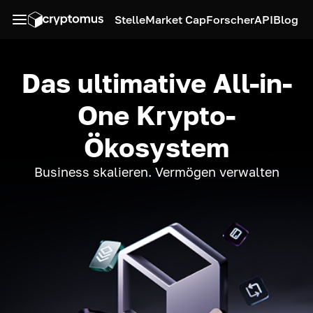
Stelle
Market Cap
Forscher
API
Blog
Das ultimative All-in-
One Krypto-
Ökosystem
Business skalieren. Vermögen verwalten