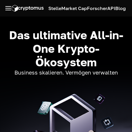
Stelle
Market Cap
Forscher
API
Blog
Das ultimative All-in-
One Krypto-
Ökosystem
Business skalieren. Vermögen verwalten