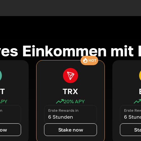
ves Einkommen mit 
HOT
T
TRX
APY
20
% APY
in
Erste Rewards in
Erste Rew
6 Stunden
6 Stun
now
Stake now
St