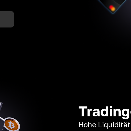
n
Trading
Hohe Liquiditä