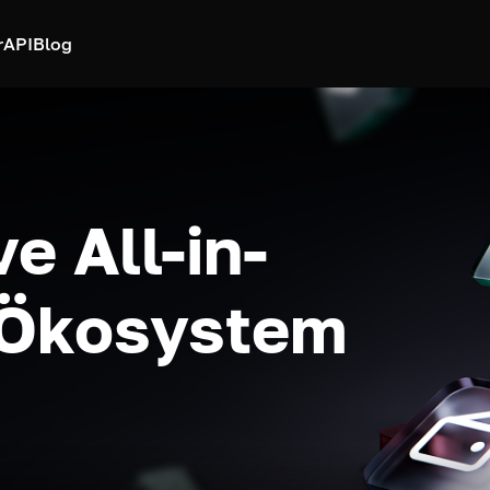
r
API
Blog
e All-in-
-Ökosystem