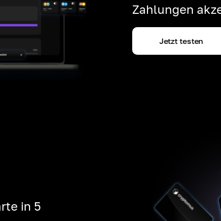
Zahlungen akze
Jetzt testen
rte in 5