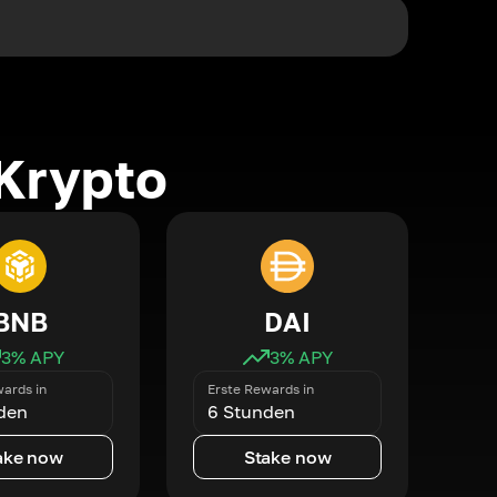
Krypto
BNB
DAI
3
% APY
3
% APY
ards in
Erste Rewards in
den
6 Stunden
ake now
Stake now