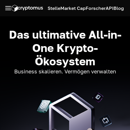
Stelle
Market Cap
Forscher
API
Blog
Das ultimative All-in-
One Krypto-
Ökosystem
Business skalieren. Vermögen verwalten