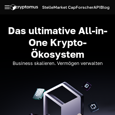
Stelle
Market Cap
Forscher
API
Blog
Das ultimative All-in-
One Krypto-
Ökosystem
Business skalieren. Vermögen verwalten