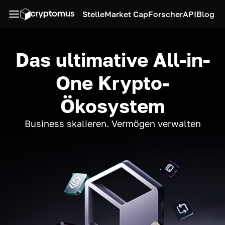
Stelle
Market Cap
Forscher
API
Blog
Das ultimative All-in-
One Krypto-
Ökosystem
Business skalieren. Vermögen verwalten