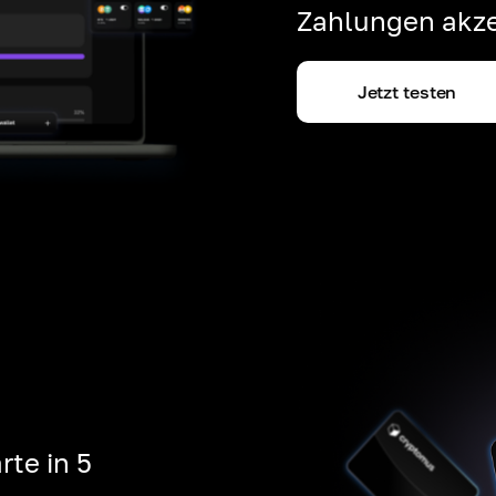
Zahlungen akze
Jetzt testen
rte in 5