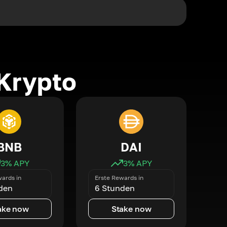
Krypto
BNB
DAI
3
% APY
3
% APY
ards in
Erste Rewards in
den
6 Stunden
ake now
Stake now