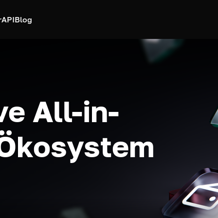
r
API
Blog
e All-in-
-Ökosystem