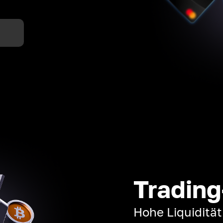
n
Trading
Hohe Liquiditä