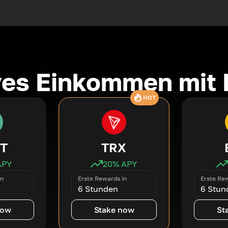
ves Einkommen mit 
HOT
T
TRX
APY
20
% APY
in
Erste Rewards in
Erste Rew
6 Stunden
6 Stun
now
Stake now
St