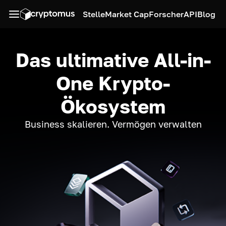
Stelle
Market Cap
Forscher
API
Blog
Das ultimative All-in-
One Krypto-
Ökosystem
Business skalieren. Vermögen verwalten