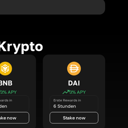
Krypto
BNB
DAI
3
% APY
3
% APY
ards in
Erste Rewards in
den
6 Stunden
ake now
Stake now