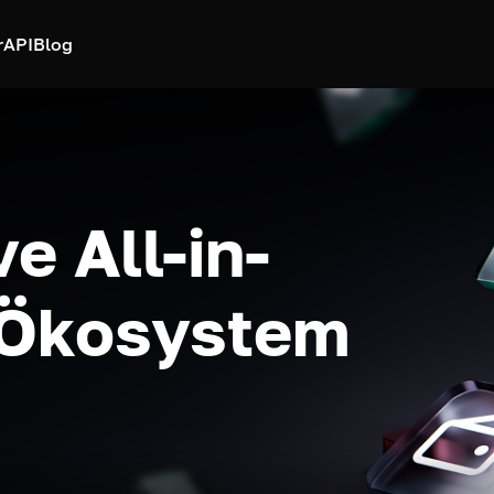
r
API
Blog
e All-in-
-Ökosystem