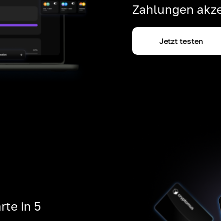
Zahlungen akze
Jetzt testen
rte in 5