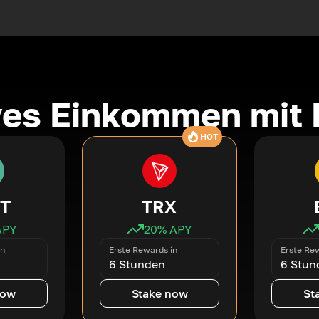
ves Einkommen mit 
HOT
T
TRX
APY
20
% APY
in
Erste Rewards in
Erste Rew
6 Stunden
6 Stun
now
Stake now
St