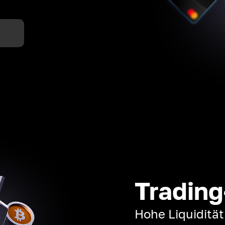
n
Trading
Hohe Liquiditä