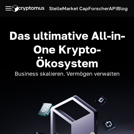
Stelle
Market Cap
Forscher
API
Blog
Das ultimative All-in-
One Krypto-
Ökosystem
Business skalieren. Vermögen verwalten