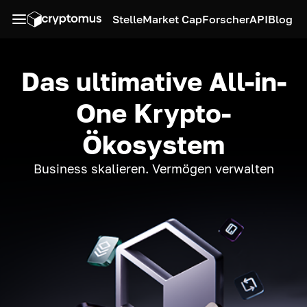
Stelle
Market Cap
Forscher
API
Blog
Das ultimative All-in-
One Krypto-
Ökosystem
Business skalieren. Vermögen verwalten