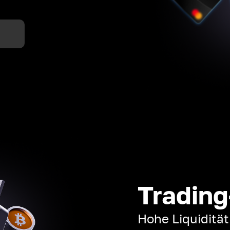
n
Trading
Hohe Liquiditä