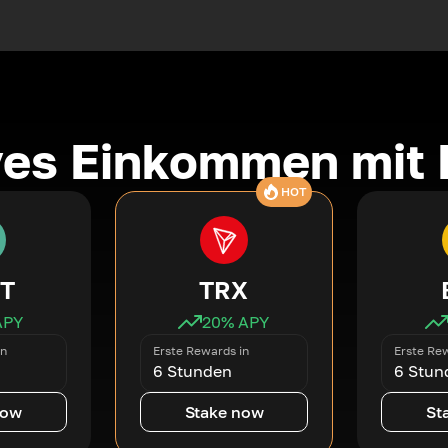
ves Einkommen mit 
HOT
T
TRX
APY
20
% APY
in
Erste Rewards in
Erste Rew
6 Stunden
6 Stun
now
Stake now
St