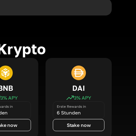
Krypto
BNB
DAI
3
% APY
3
% APY
ards in
Erste Rewards in
den
6 Stunden
ake now
Stake now