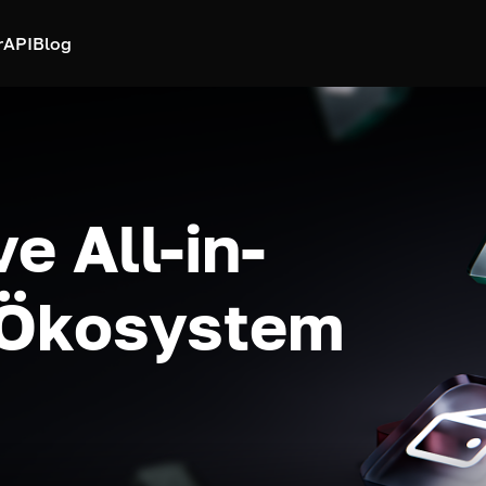
r
API
Blog
e All-in-
-Ökosystem