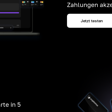
Zahlungen akze
Jetzt testen
rte in 5