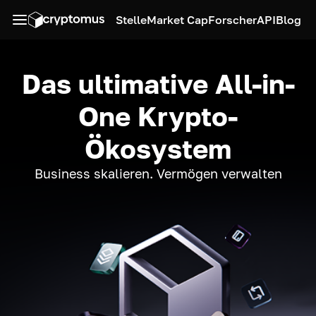
Stelle
Market Cap
Forscher
API
Blog
Das ultimative All-in-
One Krypto-
Ökosystem
Business skalieren. Vermögen verwalten