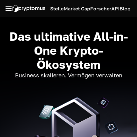
Stelle
Market Cap
Forscher
API
Blog
Das ultimative All-in-
One Krypto-
Ökosystem
Business skalieren. Vermögen verwalten