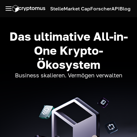
Stelle
Market Cap
Forscher
API
Blog
Das ultimative All-in-
One Krypto-
Ökosystem
Business skalieren. Vermögen verwalten