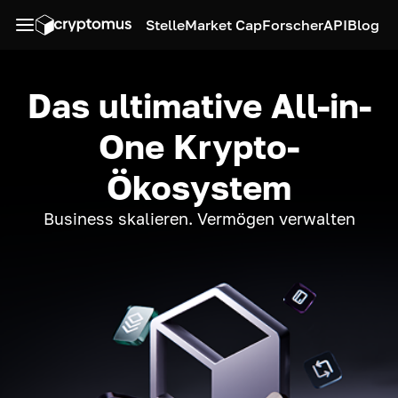
Stelle
Market Cap
Forscher
API
Blog
Das ultimative All-in-
One Krypto-
Ökosystem
Business skalieren. Vermögen verwalten