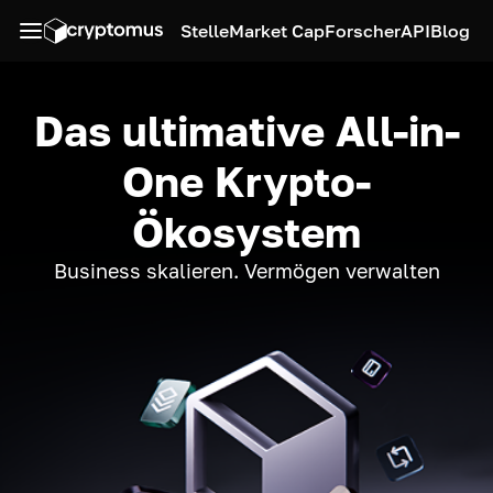
Stelle
Market Cap
Forscher
API
Blog
Das ultimative All-in-
One Krypto-
Ökosystem
Business skalieren. Vermögen verwalten