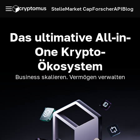
Stelle
Market Cap
Forscher
API
Blog
Das ultimative All-in-
One Krypto-
Ökosystem
Business skalieren. Vermögen verwalten