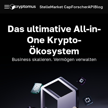
Stelle
Market Cap
Forscher
API
Blog
Das ultimative All-in-
One Krypto-
Ökosystem
Business skalieren. Vermögen verwalten