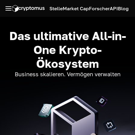
Stelle
Market Cap
Forscher
API
Blog
Das ultimative All-in-
One Krypto-
Ökosystem
Business skalieren. Vermögen verwalten