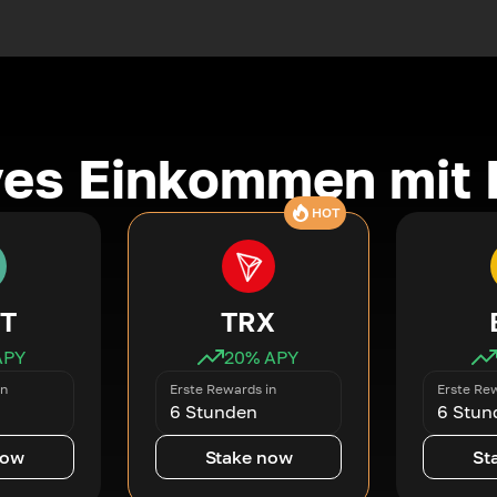
ves Einkommen mit 
HOT
T
TRX
APY
20
% APY
in
Erste Rewards in
Erste Rew
6 Stunden
6 Stun
now
Stake now
St