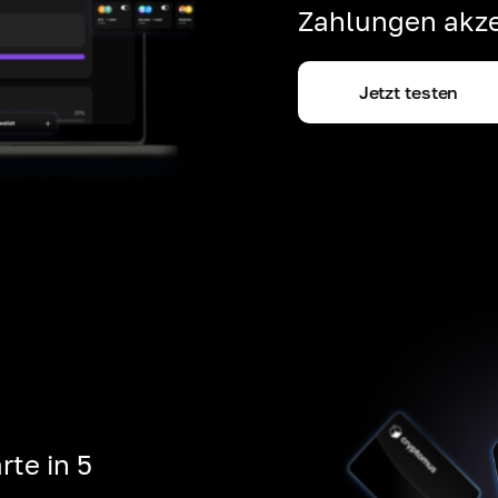
Zahlungen akze
Jetzt testen
rte in 5