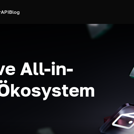
r
API
Blog
e All-in-
-Ökosystem