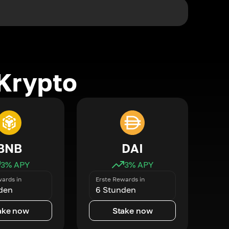
Krypto
BNB
DAI
3
% APY
3
% APY
ards in
Erste Rewards in
den
6 Stunden
ake now
Stake now