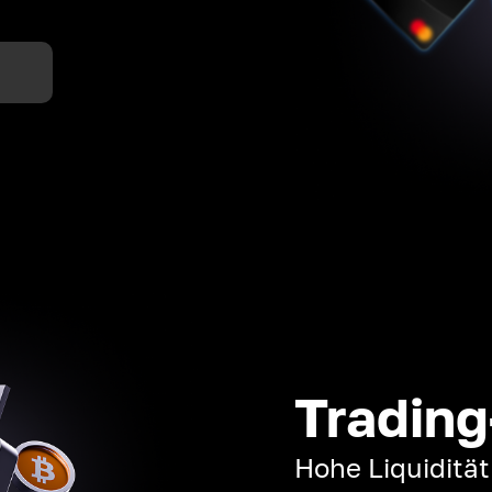
n
Trading
Hohe Liquiditä