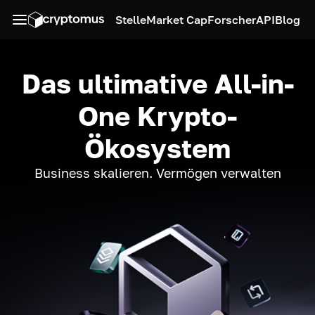
Stelle
Market Cap
Forscher
API
Blog
Das ultimative All-in-
One Krypto-
Ökosystem
Business skalieren. Vermögen verwalten