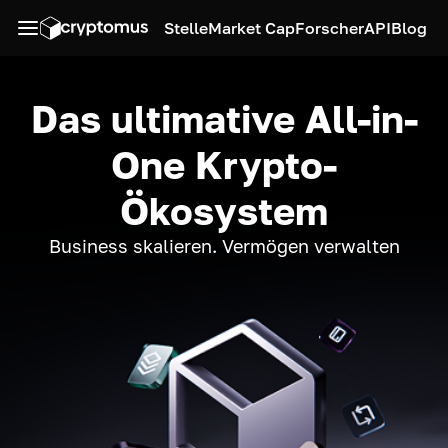
Stelle
Market Cap
Forscher
API
Blog
Das ultimative All-in-
One Krypto-
Ökosystem
Business skalieren. Vermögen verwalten