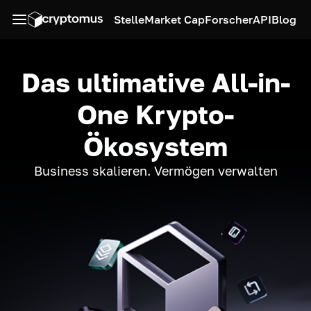
Stelle
Market Cap
Forscher
API
Blog
Das ultimative All-in-
One Krypto-
Ökosystem
Business skalieren. Vermögen verwalten