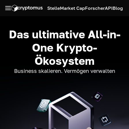
Stelle
Market Cap
Forscher
API
Blog
Das ultimative All-in-
One Krypto-
Ökosystem
Business skalieren. Vermögen verwalten