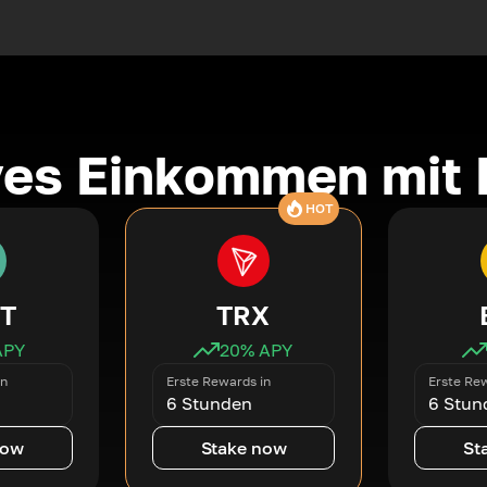
ves Einkommen mit 
HOT
T
TRX
APY
20
% APY
in
Erste Rewards in
Erste Rew
6 Stunden
6 Stun
now
Stake now
St