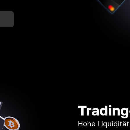
n
Trading
Hohe Liquiditä