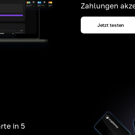
Zahlungen akze
Jetzt testen
rte in 5