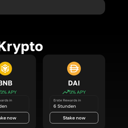
Krypto
BNB
DAI
3
% APY
3
% APY
ards in
Erste Rewards in
den
6 Stunden
ake now
Stake now