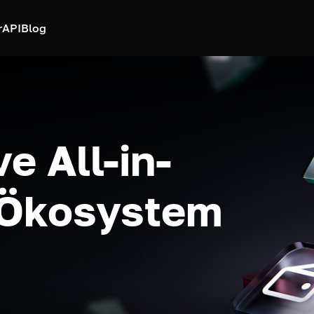
r
API
Blog
e All-in-
-Ökosystem