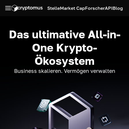
Stelle
Market Cap
Forscher
API
Blog
Das ultimative All-in-
One Krypto-
Ökosystem
Business skalieren. Vermögen verwalten