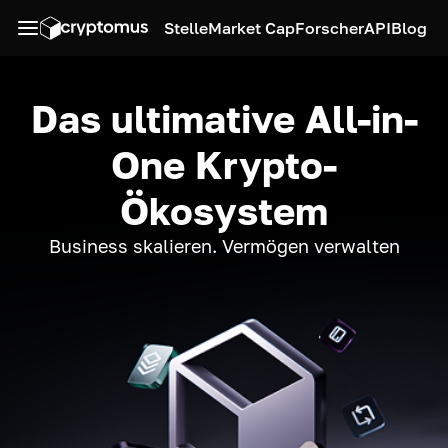
Stelle
Market Cap
Forscher
API
Blog
Das ultimative All-in-
One Krypto-
Ökosystem
Business skalieren. Vermögen verwalten