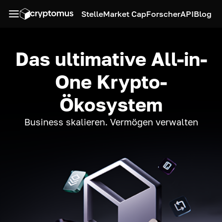
Stelle
Market Cap
Forscher
API
Blog
Das ultimative All-in-
One Krypto-
Ökosystem
Business skalieren. Vermögen verwalten