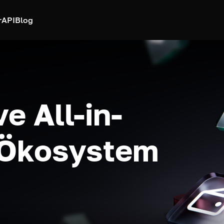
r
API
Blog
e All-in-
-Ökosystem