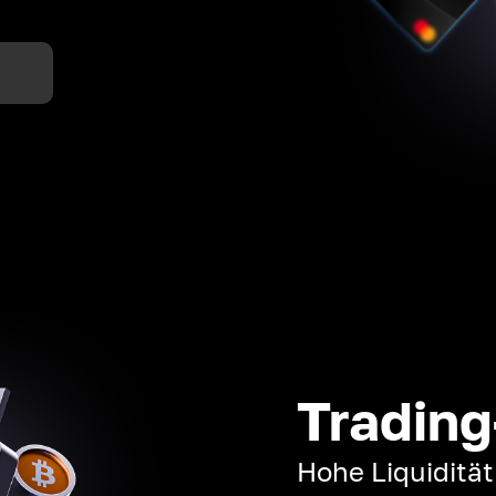
n
Trading
Hohe Liquiditä