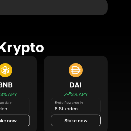
Krypto
BNB
DAI
3
% APY
3
% APY
ards in
Erste Rewards in
den
6 Stunden
ake now
Stake now