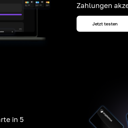
Zahlungen akze
Jetzt testen
rte in 5