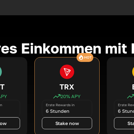
ves Einkommen mit 
HOT
T
TRX
APY
20
% APY
in
Erste Rewards in
Erste Rew
6 Stunden
6 Stun
now
Stake now
St