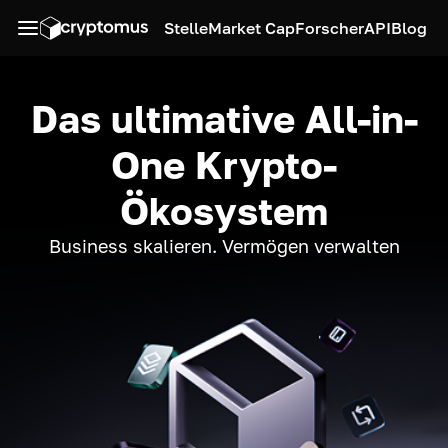
Stelle
Market Cap
Forscher
API
Blog
Das ultimative All-in-
One Krypto-
Ökosystem
Business skalieren. Vermögen verwalten