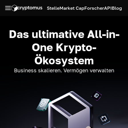
Stelle
Market Cap
Forscher
API
Blog
Das ultimative All-in-
One Krypto-
Ökosystem
Business skalieren. Vermögen verwalten