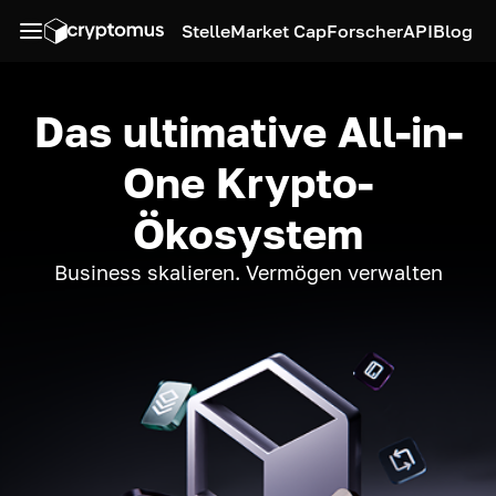
Stelle
Market Cap
Forscher
API
Blog
Das ultimative All-in-
One Krypto-
Ökosystem
Business skalieren. Vermögen verwalten