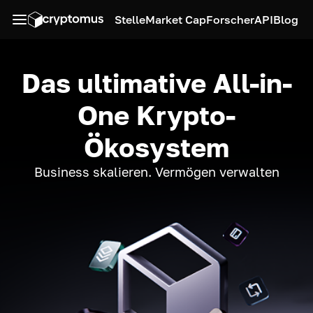
Stelle
Market Cap
Forscher
API
Blog
Das ultimative All-in-
One Krypto-
Ökosystem
Business skalieren. Vermögen verwalten