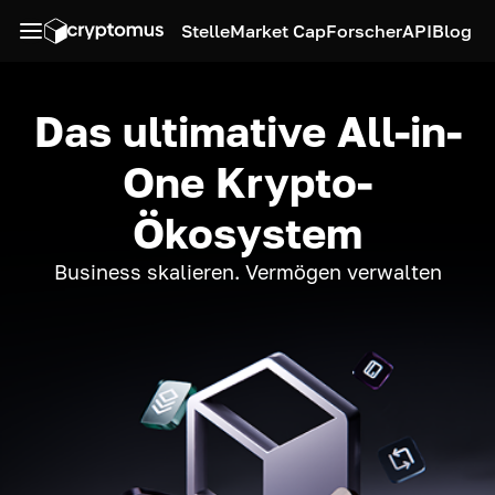
Stelle
Market Cap
Forscher
API
Blog
Das ultimative All-in-
One Krypto-
Ökosystem
Business skalieren. Vermögen verwalten