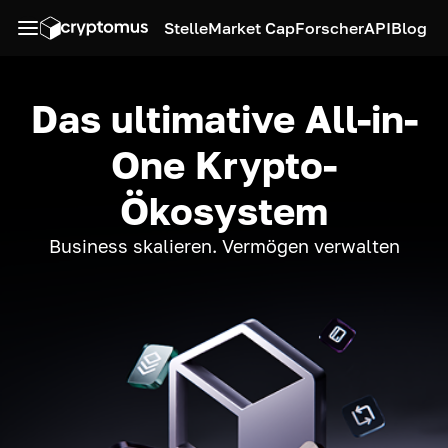
Stelle
Market Cap
Forscher
API
Blog
Das ultimative All-in-
One Krypto-
Ökosystem
Business skalieren. Vermögen verwalten