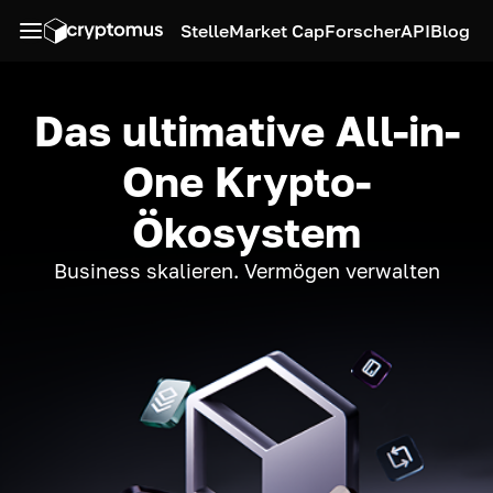
Stelle
Market Cap
Forscher
API
Blog
Das ultimative All-in-
One Krypto-
Ökosystem
Business skalieren. Vermögen verwalten