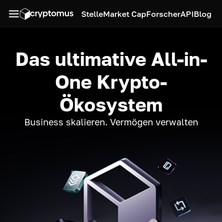
Stelle
Market Cap
Forscher
API
Blog
Das ultimative All-in-
One Krypto-
Ökosystem
Business skalieren. Vermögen verwalten